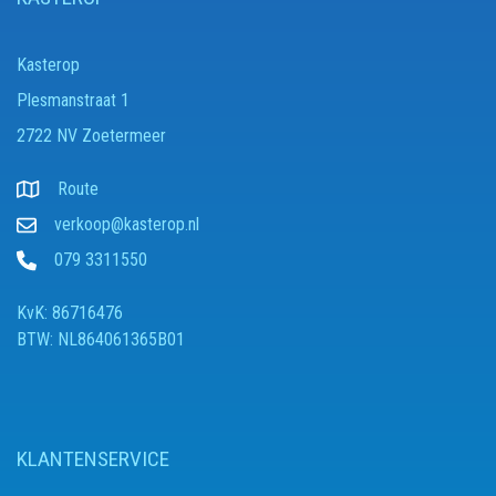
Kasterop
Plesmanstraat 1
2722 NV Zoetermeer
Route
verkoop@kasterop.nl
079 3311550
KvK: 86716476
BTW: NL864061365B01
KLANTENSERVICE