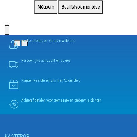
Mégsem
Beállítások mentése
Snelle leveringen via onze webshop
Persoonlijke aandacht en advies
Klanten waarderen ons met 4,5van de 5
Achteraf betalen voor gemeente en onderwijs klanten
KASTEROP