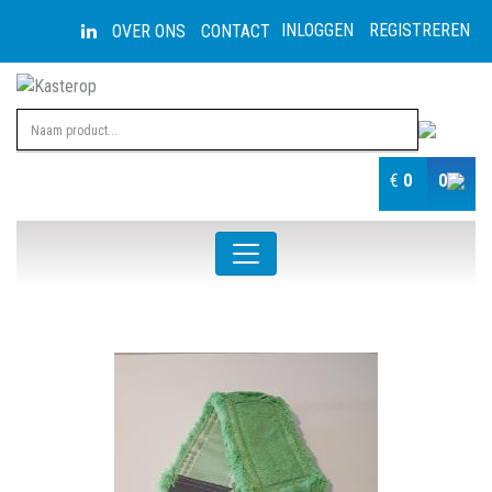
INLOGGEN
REGISTREREN
OVER ONS
CONTACT
€
0
0