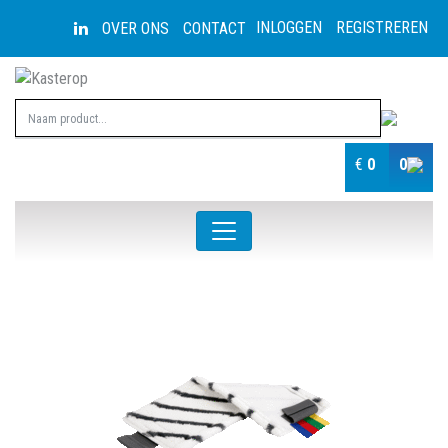
INLOGGEN
REGISTREREN
OVER ONS
CONTACT
€
0
0