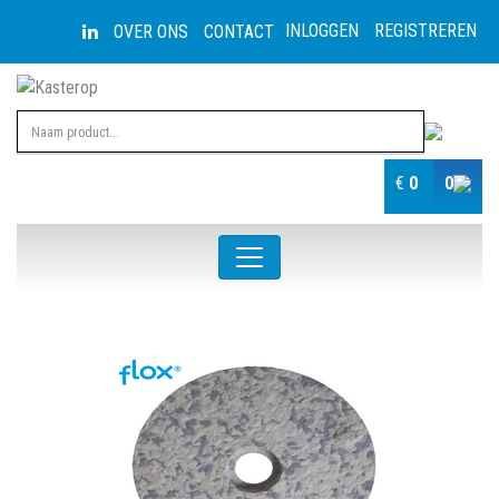
INLOGGEN
REGISTREREN
OVER ONS
CONTACT
€
0
0