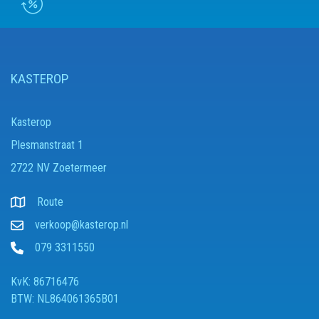
KASTEROP
Kasterop
Plesmanstraat 1
2722 NV Zoetermeer
Route
verkoop@kasterop.nl
079 3311550
KvK: 86716476
BTW: NL864061365B01