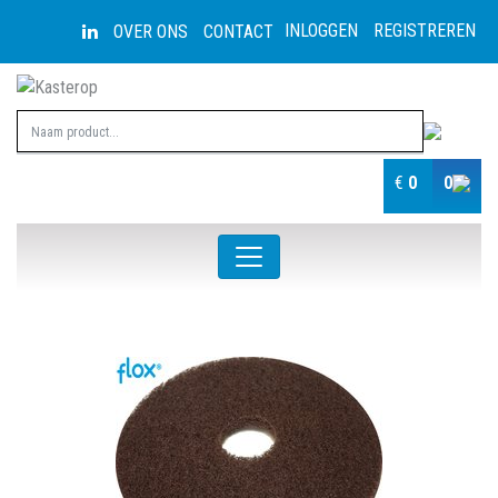
INLOGGEN
REGISTREREN
OVER ONS
CONTACT
€
0
0