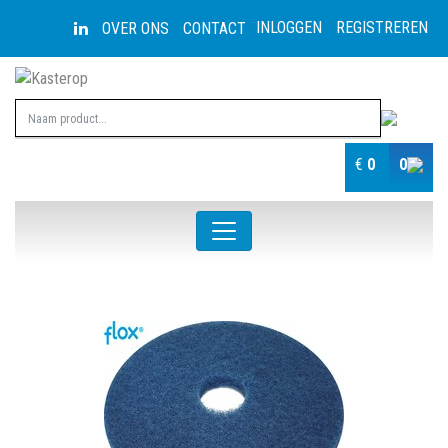
INLOGGEN
REGISTREREN
OVER ONS
CONTACT
€
0
0