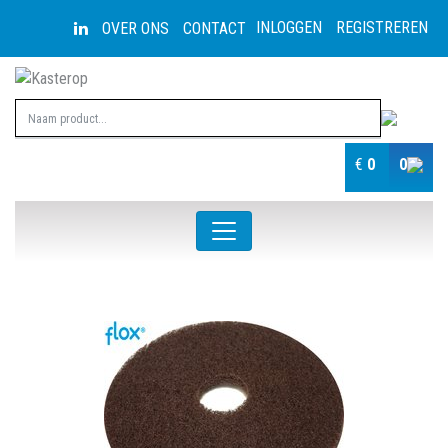
INLOGGEN
REGISTREREN
OVER ONS
CONTACT
€
0
0