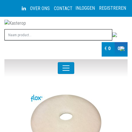
INLOGGEN
REGISTREREN
OVER ONS
CONTACT
€
0
0