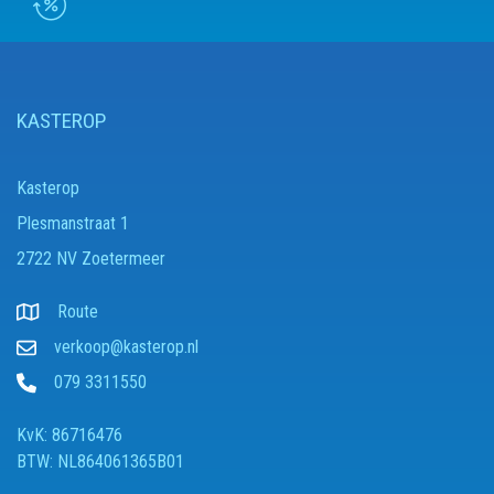
KASTEROP
Kasterop
Plesmanstraat 1
2722 NV Zoetermeer
Route
verkoop@kasterop.nl
079 3311550
KvK: 86716476
BTW: NL864061365B01