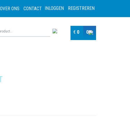
INLOGGEN
REGISTREREN
OVER ONS
CONTACT
€
0
0
T