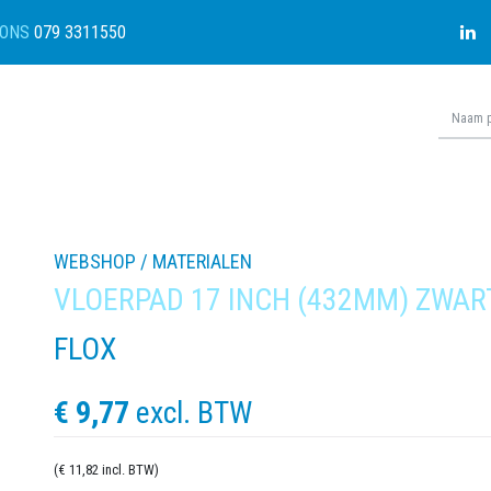
ONS
079 3311550
WEBSHOP /
MATERIALEN
VLOERPAD 17 INCH (432MM) ZWAR
FLOX
€ 9,77
excl. BTW
(€ 11,82 incl. BTW)