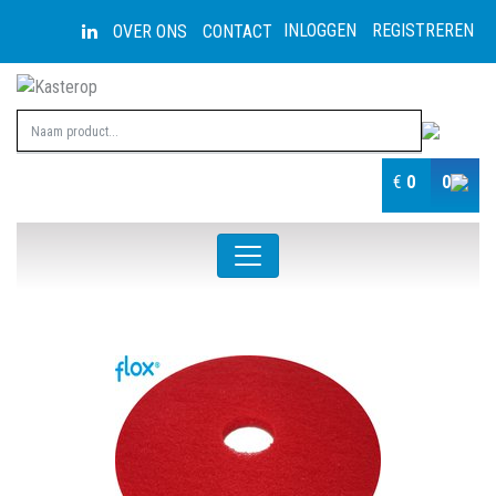
INLOGGEN
REGISTREREN
OVER ONS
CONTACT
€
0
0