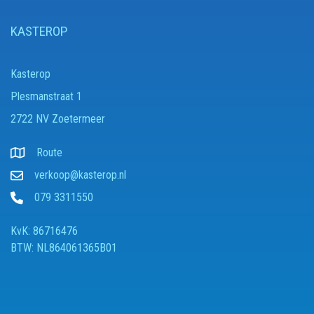
KASTEROP
Kasterop
Plesmanstraat 1
2722 NV Zoetermeer
Route
verkoop@kasterop.nl
079 3311550
KvK: 86716476
BTW: NL864061365B01