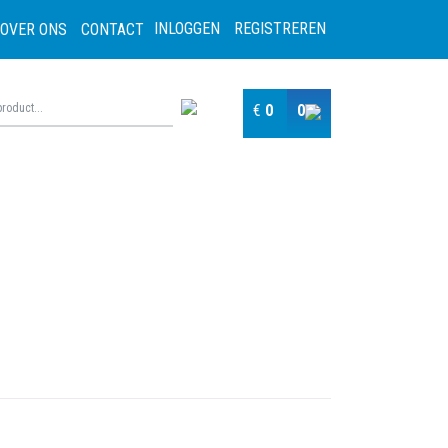
INLOGGEN
REGISTREREN
OVER ONS
CONTACT
€
0
0