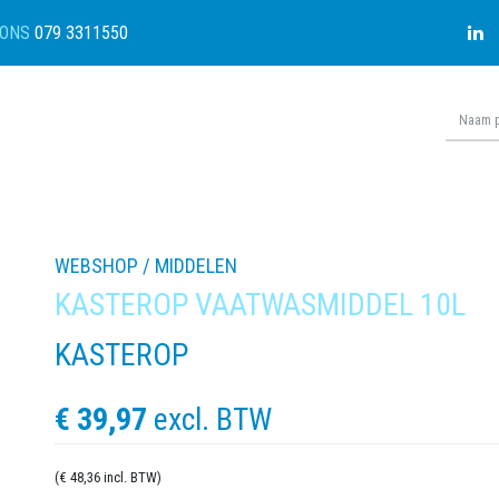
ONS
079 3311550
WEBSHOP /
MIDDELEN
KASTEROP VAATWASMIDDEL 10L
KASTEROP
€ 39,97
excl. BTW
(€ 48,36 incl. BTW)