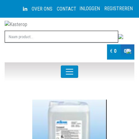
INLOGGEN
REGISTREREN
OVER ONS
CONTACT
€
0
0