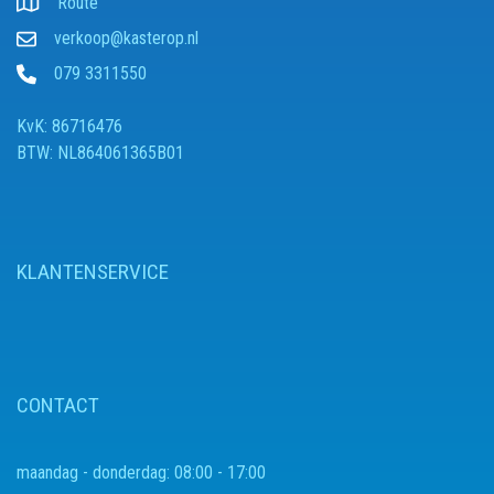
Route
verkoop@kasterop.nl
079 3311550
KvK: 86716476
BTW: NL864061365B01
KLANTENSERVICE
CONTACT
maandag - donderdag:
08:00 - 17:00