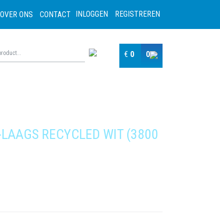
INLOGGEN
REGISTREREN
OVER ONS
CONTACT
€
0
0
LAAGS RECYCLED WIT (3800