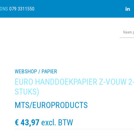
ONS
079 3311550
WEBSHOP /
PAPIER
EURO HANDDOEKPAPIER Z-VOUW 2-
STUKS)
MTS/EUROPRODUCTS
€ 43,97
excl. BTW