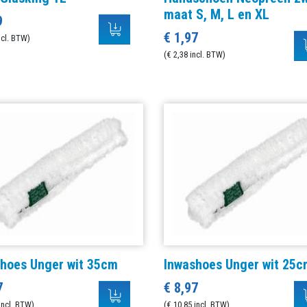
maat S, M, L en XL
9
€ 1,97
ncl. BTW)
(€ 2,38 incl. BTW)
hoes Unger wit 35cm
Inwashoes Unger wit 25c
7
€ 8,97
incl. BTW)
(€ 10,85 incl. BTW)