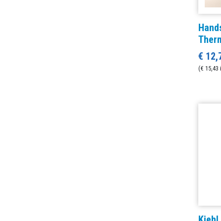
Hand
Therm
€ 12,
(€ 15,43 
Kiehl