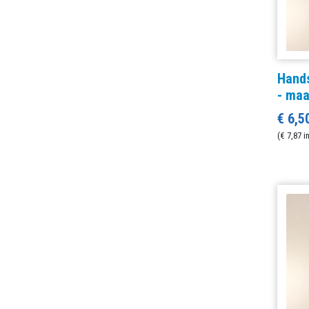
Hand
- maa
€ 6,5
(€ 7,87 i