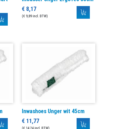
€ 8,17
(€ 9,89 incl. BTW)
m
Inwashoes Unger wit 45cm
€ 11,77
(€ 14,24 incl. BTW)