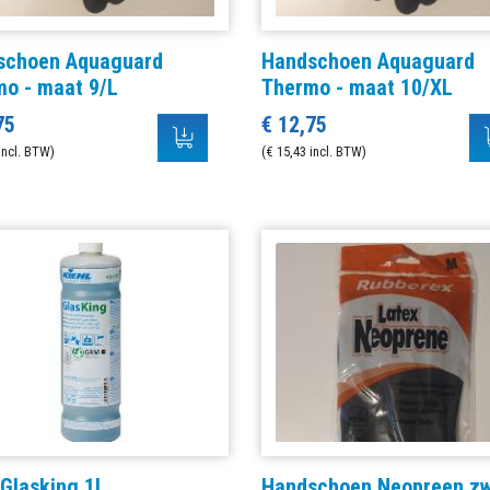
schoen Aquaguard
Handschoen Aquaguard
o - maat 9/L
Thermo - maat 10/XL
75
€ 12,75
incl. BTW)
(€ 15,43 incl. BTW)
 Glasking 1L
Handschoen Neopreen zw