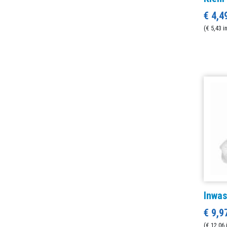
€ 4,4
(€ 5,43 i
Inwas
€ 9,9
(€ 12,06 