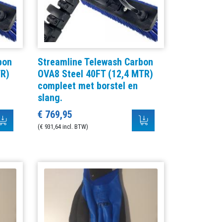
bon
Streamline Telewash Carbon
TR)
OVA8 Steel 40FT (12,4 MTR)
compleet met borstel en
slang.
€ 769,95
(€ 931,64 incl. BTW)