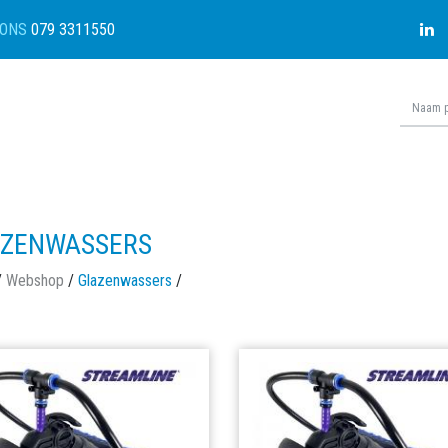
ONS
079 3311550
ZENWASSERS
/
Webshop
/
Glazenwassers
/