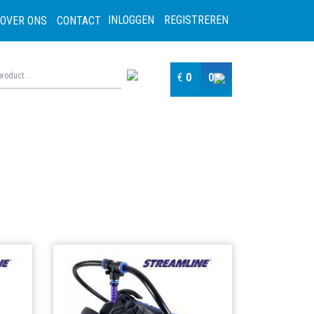
INLOGGEN
REGISTREREN
OVER ONS
CONTACT
€
0
0