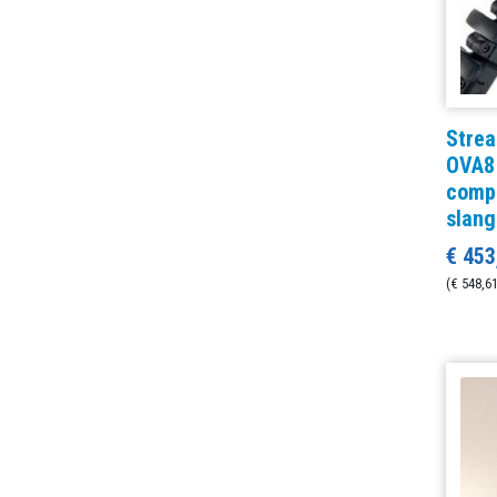
Strea
OVA8 
compl
slang
€ 453
(€ 548,61