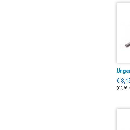
Unger
€ 8,1
(€ 9,86 i