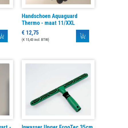
Handschoen Aquaguard
Thermo - maat 11/XXL
€ 12,75
(€ 15,43 incl. BTW)
art -
Inwasser Unger ErgoTec 35cm