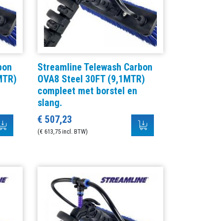
bon
Streamline Telewash Carbon
MTR)
OVA8 Steel 30FT (9,1MTR)
compleet met borstel en
slang.
€ 507,23
(€ 613,75 incl. BTW)