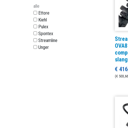
alle
Ettore
Kiehl
Pulex
Spontex
Strea
Streamline
OVA8 
Unger
compl
slang
€ 416
(€ 503,66