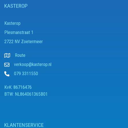
KASTEROP
Kasterop
Plesmanstraat 1
2722 NV Zoetermeer
Route
verkoop@kasterop.nl
079 3311550
KvK: 86716476
BTW: NL864061365B01
KLANTENSERVICE