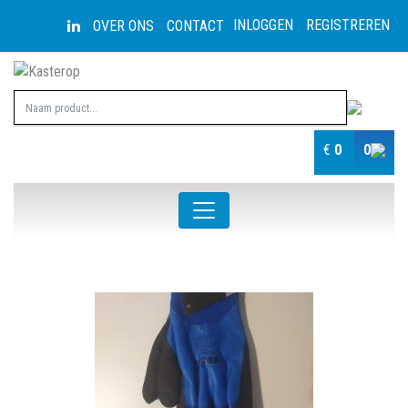
INLOGGEN
REGISTREREN
OVER ONS
CONTACT
€
0
0