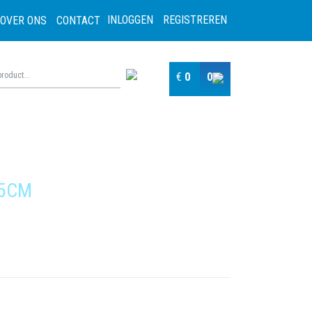
INLOGGEN
REGISTREREN
OVER ONS
CONTACT
€
0
0
45CM