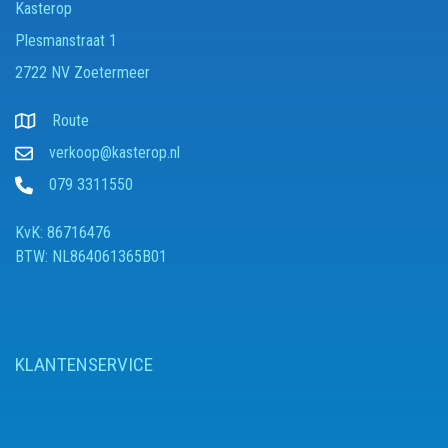
Kasterop
Plesmanstraat 1
2722 NV Zoetermeer
Route
verkoop@kasterop.nl
079 3311550
KvK: 86716476
BTW: NL864061365B01
KLANTENSERVICE