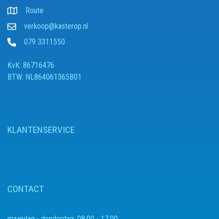
Route
verkoop@kasterop.nl
079 3311550
KvK: 86716476
BTW: NL864061365B01
KLANTENSERVICE
CONTACT
maandag - donderdag:
08:00 - 17:00