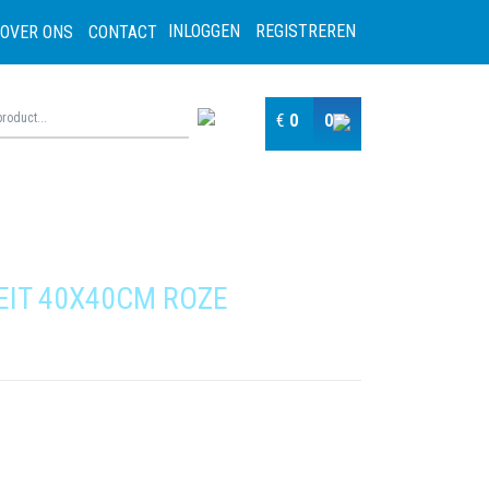
INLOGGEN
REGISTREREN
OVER ONS
CONTACT
€
0
0
EIT 40X40CM ROZE