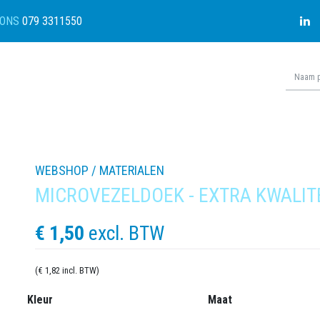
ONS
079 3311550
WEBSHOP /
MATERIALEN
MICROVEZELDOEK - EXTRA KWALIT
€ 1,50
excl. BTW
(€ 1,82 incl. BTW)
Kleur
Maat