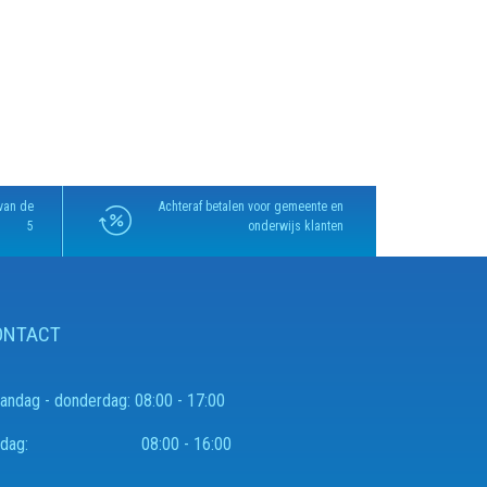
van de
Achteraf betalen voor gemeente en
5
onderwijs klanten
ONTACT
andag - donderdag:
08:00 - 17:00
rijdag:
08:00 - 16:00