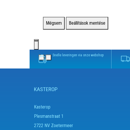
Mégsem
Beállítások mentése
Snelle leveringen via onze webshop
KASTEROP
Kasterop
Plesmanstraat 1
2722 NV Zoetermeer