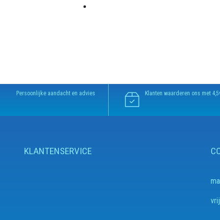
Persoonlijke aandacht en advies
Klanten waarderen ons met 4,5
KLANTENSERVICE
C
ma
v