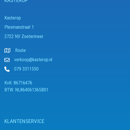
KASTEROP
Kasterop
Plesmanstraat 1
2722 NV Zoetermeer
Route
verkoop@kasterop.nl
079 3311550
KvK: 86716476
BTW: NL864061365B01
KLANTENSERVICE