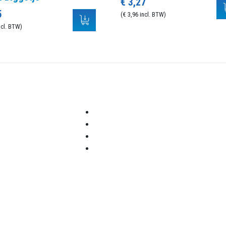
€ 3,27
5
(€ 3,96 incl. BTW)
ncl. BTW)