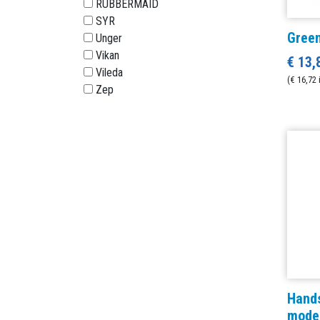
RUBBERMAID
SYR
Green
Unger
Vikan
€ 13,
Vileda
(€ 16,72 
Zep
Hands
model