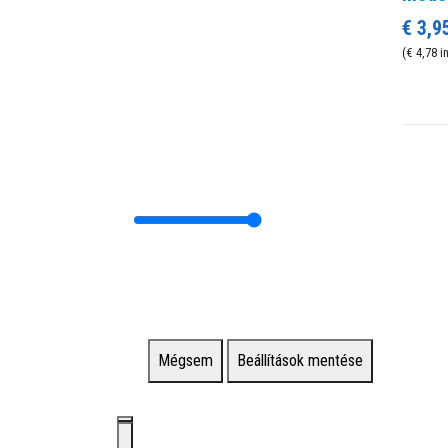
€ 3,9
(€ 4,78 i
Mégsem
Beállítások mentése