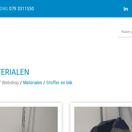
ONS
079 3311550
ERIALEN
/
Webshop
/
Materialen
/
Stoffer en blik