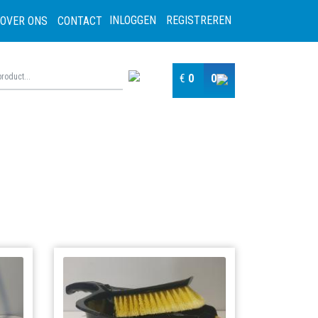
INLOGGEN
REGISTREREN
OVER ONS
CONTACT
€
0
0