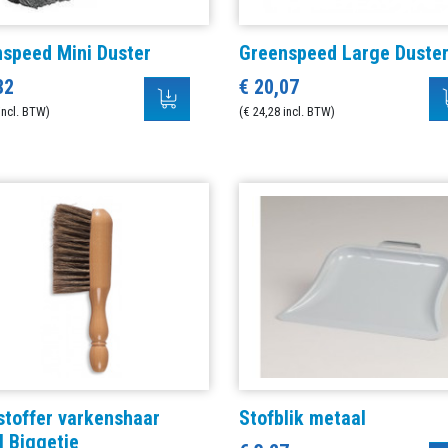
speed Mini Duster
Greenspeed Large Duste
82
€ 20,07
incl. BTW)
(€ 24,28 incl. BTW)
toffer varkenshaar
Stofblik metaal
 Biggetje