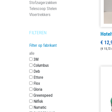
Stofzuigerzakken
Telescoop Stelen
Vloertrekkers
FILTEREN
Hotel
€ 12,
Filter op fabrikant
(€ 15,72 
alle
3M
Columbus
Deb
Ettore
Flox
Gloria
Greenspeed
Nilfisk
Numatic