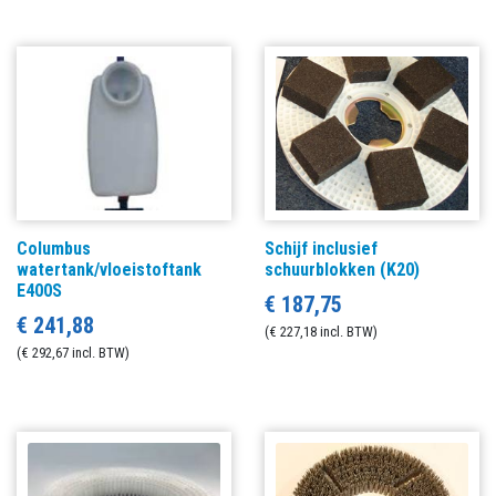
Columbus
Schijf inclusief
watertank/vloeistoftank
schuurblokken (K20)
E400S
€ 187,75
€ 241,88
(€ 227,18 incl. BTW)
(€ 292,67 incl. BTW)