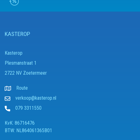
KASTEROP
Kasterop
Plesmanstraat 1
2722 NV Zoetermeer
Route
verkoop@kasterop.nl
079 3311550
KvK: 86716476
BTW: NL864061365B01